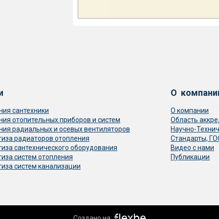
и
О компани
ния сантехники
О компании
ния отопительных приборов и систем
Область аккр
ния радиальных и осевых вентиляторов
Научно-Технич
тиза радиаторов отопления
Стандарты, Г
тиза сантехнического оборудования
Видео с нами
тиза систем отопления
Публикации
тиза систем канализации
Создано на