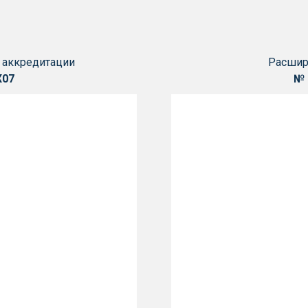
 аккредитации
Расши
Х07
№ 