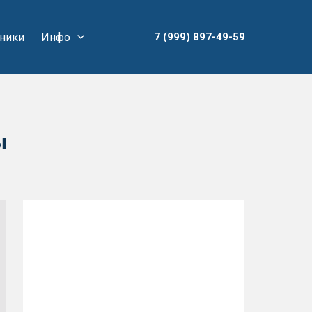
ники
Инфо
7 (999) 897-49-59
ы