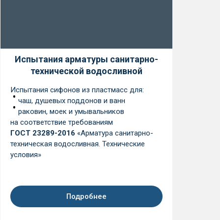
Испытания арматуры санитарно-
технической водосливной
Ис
вк
Испытания сифонов из пластмасс для:
ре
чаш, душевых поддонов и ванн
пр
раковин, моек и умывальников
сд
на соответствие требованиям
из
ГОСТ 23289-2016
«Арматура санитарно-
го
техническая водосливная. Технические
условия»
Подробнее